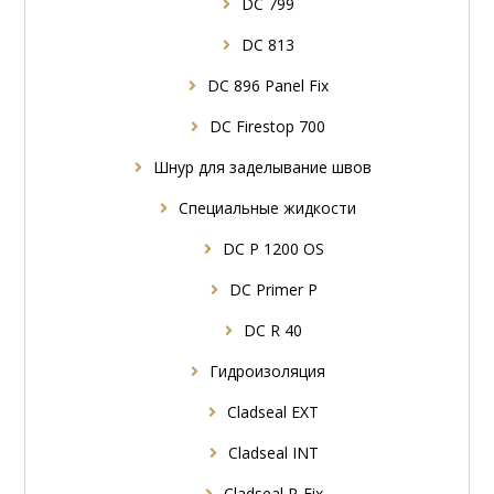
DC 799
DC 813
DC 896 Panel Fix
DC Firestop 700
Шнур для заделывание швов
Специальные жидкости
DC P 1200 OS
DC Primer P
DC R 40
Гидроизоляция
Cladseal EXT
Cladseal INT
Cladseal P-Fix