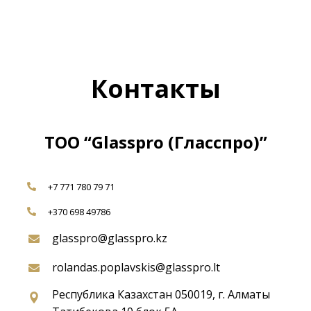
Контакты
ТОО “Glasspro (Гласспро)”
+7 771 780 79 71
+370 698 49786
glasspro@glasspro.kz
rolandas.poplavskis@glasspro.lt
Республика Казахстан 050019, г. Алматы