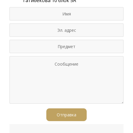
Татибекова 10 блок 5А
Отправка