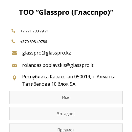
ТОО “Glasspro (Гласспро)”
+7 771 780 79 71
+370 698 49786
glasspro@glasspro.kz
rolandas.poplavskis@glasspro.lt
Республика Казахстан 050019, г. Алматы
Татибекова 10 блок 5А