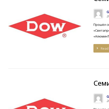
G
2
Прошёл се
«Светапр
«АлюминТе
Read
Cеми
G
2