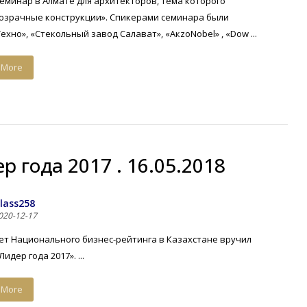
минар в Алмате для архитекторов, тема которого
озрачные конструкции». Спикерами семинара были
хно», «Стекольный завод Салават», «АкzоNobel» , «Dow ...
 More
р года 2017 . 16.05.2018
lass258
020-12-17
ет Национального бизнес-рейтинга в Казахстане вручил
идер года 2017». ...
 More