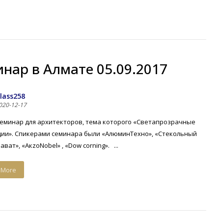
нар в Алматe 05.09.2017
lass258
020-12-17
еминар для архитекторов, тема которого «Светапрозрачные
ции». Спикерами семинара были «АлюминТехно», «Стекольный
ват», «АкzоNobel» , «Dow corning». ...
 More