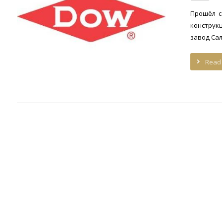
Прошёл с
конструк
завод Сала
Read