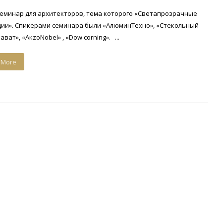
еминар для архитекторов, тема которого «Светапрозрачные
ции». Спикерами семинара были «АлюминТехно», «Стекольный
ват», «АкzоNobel» , «Dow corning». ...
 More