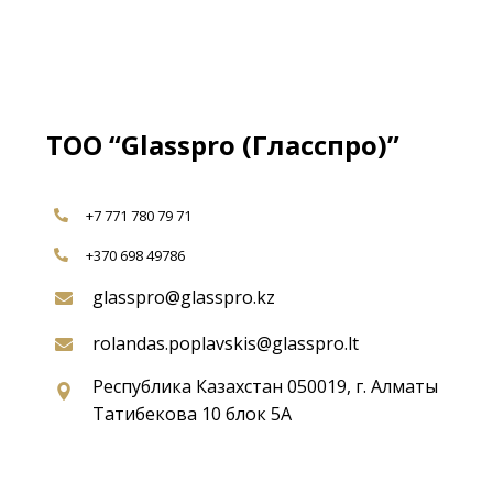
ТОО “Glasspro (Гласспро)”
+7 771 780 79 71
+370 698 49786
glasspro@glasspro.kz
rolandas.poplavskis@glasspro.lt
Республика Казахстан 050019, г. Алматы
Татибекова 10 блок 5А