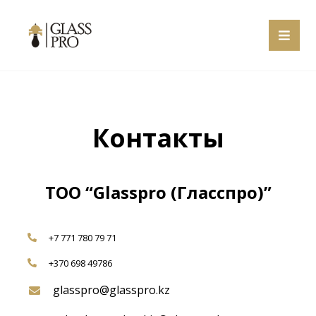
Контакты
ТОО “Glasspro (Гласспро)”
+7 771 780 79 71
+370 698 49786
glasspro@glasspro.kz